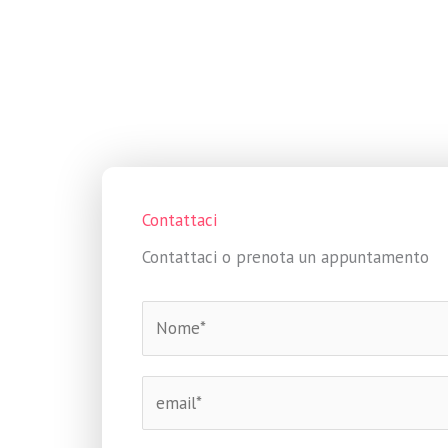
Contattaci
Contattaci o prenota un appuntamento
N
o
m
E
e
m
*
a