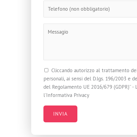
T
i
e
l
l
*
C
e
o
f
m
o
m
n
e
o
n
C
Cliccando autorizzo al trattamento dei
*
t
a
personali, ai sensi del D.lgs. 196/2003 e de
o
s
del Regolamento UE 2016/679 (GDPR)” - 
r
e
l'Informativa Privacy
M
l
e
l
INVIA
s
e
s
d
a
i